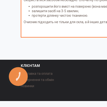
розпорошити його вміст на поверхню (вона ма
залишити засіб на 3-5 хвилин;
протерти ділянку чистою тканиною.
Очисник підходить не тільки для скла, а й інших де
КЛІЄНТАМ
Доставка та оплата
КНОПКА
ЗВ'ЯЗКУ
Повернення та обмін
Новинки