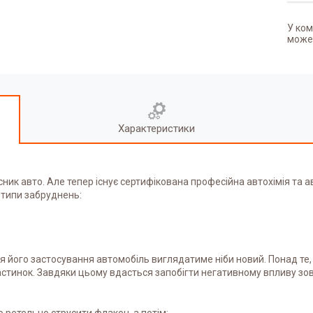
У ком
может
Характеристики
ик авто. Але тепер існує сертифікована професійна автохімія та ав
і типи забруднень:
ля його застосування автомобіль виглядатиме ніби новий. Понад т
стинок. Завдяки цьому вдасться запобігти негативному впливу зов
 ретельно струсити флакон, а потім: