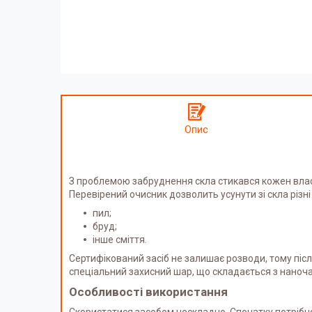
Опис
З проблемою забруднення скла стикався кожен власн
Перевірений очисник дозволить усунути зі скла різн
пил;
бруд;
інше сміття.
Сертифікований засіб не залишає розводи, тому піс
спеціальний захисний шар, що складається з наноча
Особливості використання
Скористатися засобом нескладно. Спочатку потрібно