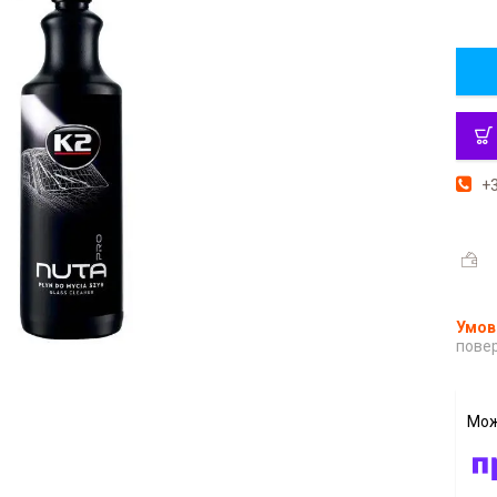
+3
повер