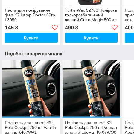
Паста для полірування
Turtle Wax 52708 Поліроль
Полі
фар K2 Lamp Doctor 60гр.
кольорозбагачений
прил
L3050
чорний Color Magic 500мл
дета
NEW
SUN
145
490
400
₴
₴
D50
Купити
Купити
Подібні товари компанії
Поліроль для панелі K2
Поліроль для панелі K2
Полі
Polo Cockpit 750 ml Vanilla
Polo Cockpit 750 ml Voman
Polo
ваніль K407WA1
жіночий аромат K407WO0
Appl