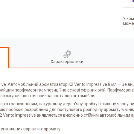
У ком
может
Характеристики
ive. Автомобільний ароматизатор K2 Vento Impressive 8 мл — це в
ийшли парфумерні композиції на основі ефірних олій. Парфумовані 
 освіжувач повітря прикрашає салон автомобіля.
 з гравіюванням, натуральну дерев'яну пробку і стильну чорну нит
ною пробкою розроблено для поступового розподілу аромату в міні
2 Vento Impressive виявляється виключно стійким автомобільним а
 унікальних варіантах аромату.