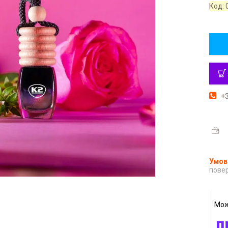
Код:
+3
повер