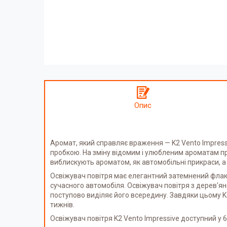
Опис
Аромат, який справляє враження — K2 Vento Impress
пробкою. На зміну відомим і улюбленим ароматам пр
виблискують ароматом, як автомобільні прикраси, а
Освіжувач повітря має елегантний затемнений флакон
сучасного автомобіля. Освіжувач повітря з дерев'я
поступово виділяє його всередину. Завдяки цьому K
тижнів.
Освіжувач повітря K2 Vento Impressive доступний у 6