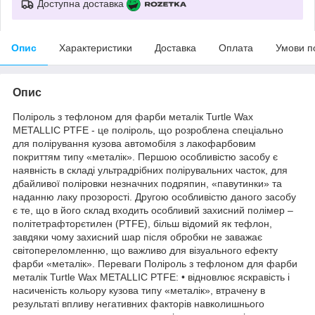
Доступна доставка
Опис
Характеристики
Доставка
Оплата
Умови п
Опис
Поліроль з тефлоном для фарби металік Turtle Wax
METALLIC PTFE - це поліроль, що розроблена спеціально
для полірування кузова автомобіля з лакофарбовим
покриттям типу «металік». Першою особливістю засобу є
наявність в складі ультрадрібних полірувальних часток, для
дбайливої поліровки незначних подряпин, «павутинки» та
наданню лаку прозорості. Другою особливістю даного засобу
є те, що в його склад входить особливий захисний полімер –
політетрафторєтилен (PTFE), більш відомий як тефлон,
завдяки чому захисний шар після обробки не заважає
світопереломленню, що важливо для візуального ефекту
фарби «металік». Переваги Поліроль з тефлоном для фарби
металік Turtle Wax METALLIC PTFE: • відновлює яскравість і
насиченість кольору кузова типу «металік», втрачену в
результаті впливу негативних факторів навколишнього