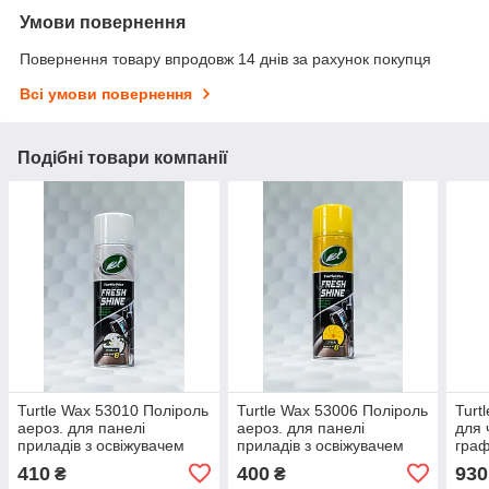
Умови повернення
Повернення товару впродовж 14 днів за рахунок покупця
Всі умови повернення
Подібні товари компанії
Turtle Wax 53010 Поліроль
Turtle Wax 53006 Поліроль
Turt
аероз. для панелі
аероз. для панелі
для 
приладів з освіжувачем
приладів з освіжувачем
гра
повітря "Ваніль" 500мл
повітря "Цитрус" 500мл G
SHIN
410
400
930
₴
₴