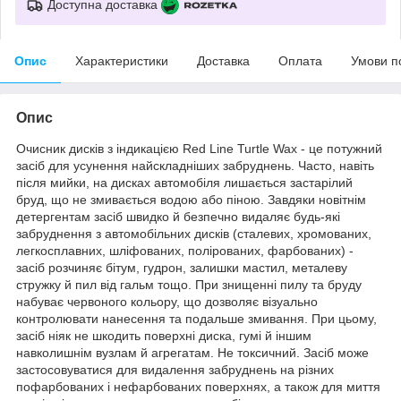
Доступна доставка
Опис
Характеристики
Доставка
Оплата
Умови п
Опис
Очисник дисків з індикацією Red Line Turtle Wax - це потужний
засіб для усунення найскладніших забруднень. Часто, навіть
після мийки, на дисках автомобіля лишається застарілий
бруд, що не змивається водою або піною. Завдяки новітнім
детергентам засіб швидко й безпечно видаляє будь-які
забруднення з автомобільних дисків (сталевих, хромованих,
легкосплавних, шліфованих, полірованих, фарбованих) -
засіб розчиняє бітум, гудрон, залишки мастил, металеву
стружку й пил від гальм тощо. При знищенні пилу та бруду
набуває червоного кольору, що дозволяє візуально
контролювати нанесення та подальше змивання. При цьому,
засіб ніяк не шкодить поверхні диска, гумі й іншим
навколишнім вузлам й агрегатам. Не токсичний. Засіб може
застосовуватися для видалення забруднень на різних
пофарбованих і нефарбованих поверхнях, а також для миття