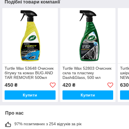
Подібні товари компанії
Turtle Wax 53648 Очисник
Turtle Wax 52803 Очисник
Turt
бітуму та комах BUG AND
скла та пластику
шкір
TAR REMOVER 500мл
Dash&Glass, 500 мл
NEW
450
420
630
₴
₴
Купити
Купити
Про нас
97% позитивних з 254 відгуків за рік