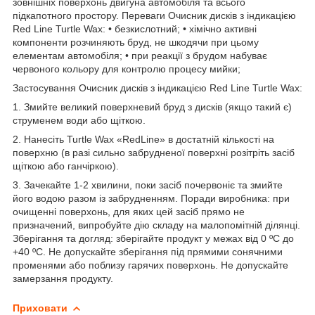
зовнішніх поверхонь двигуна автомобіля та всього
підкапотного простору. Переваги Очисник дисків з індикацією
Red Line Turtle Wax: • безкислотний; • хімічно активні
компоненти розчиняють бруд, не шкодячи при цьому
елементам автомобіля; • при реакції з брудом набуває
червоного кольору для контролю процесу мийки;
Застосування Очисник дисків з індикацією Red Line Turtle Wax:
1. Змийте великий поверхневий бруд з дисків (якщо такий є)
струменем води або щіткою.
2. Нанесіть Turtle Wax «RedLine» в достатній кількості на
поверхню (в разі сильно забрудненої поверхні розітріть засіб
щіткою або ганчіркою).
3. Зачекайте 1-2 хвилини, поки засіб почервоніє та змийте
його водою разом із забрудненням. Поради виробника: при
очищенні поверхонь, для яких цей засіб прямо не
призначений, випробуйте дію складу на малопомітній ділянці.
Зберігання та догляд: зберігайте продукт у межах від 0 ºC до
+40 ºC. Не допускайте зберігання під прямими сонячними
променями або поблизу гарячих поверхонь. Не допускайте
замерзання продукту.
Приховати