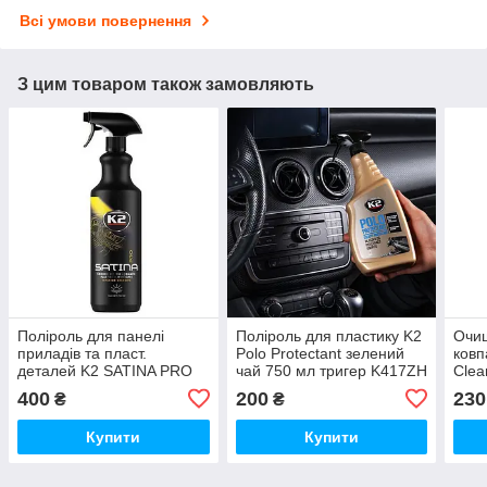
Всі умови повернення
З цим товаром також замовляють
Поліроль для панелі
Поліроль для пластику K2
Очищ
приладів та пласт.
Polo Protectant зелений
ковп
деталей K2 SATINA PRO
чай 750 мл тригер K417ZH
Clea
SUNSET FRESH 1L
400
200
230
₴
₴
D50111
Купити
Купити