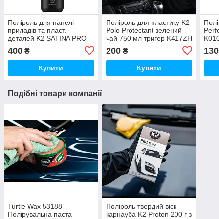
Поліроль для панелі
Поліроль для пластику K2
Полі
приладів та пласт.
Polo Protectant зелений
Perf
деталей K2 SATINA PRO
чай 750 мл тригер K417ZH
K01
SUNSET FRESH 1L
400
200
130
₴
₴
D50111
Купити
Купити
Подібні товари компанії
Turtle Wax 53188
Поліроль твердий віск
Полірувальна паста
карнауба K2 Proton 200 г з