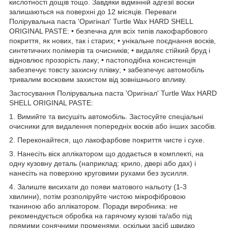
кислотності дощів тощо. Завдяки відмінній адгезії воски
залишаються на поверхні до 12 місяців. Переваги
Полірувальна паста 'Оригінал' Turtle Wax HARD SHELL
ORIGINAL PASTE: • безпечна для всіх типів лакофарбового
покриття, як нових, так і старих; • унікальне поєднання восків,
синтетичних полімерів та очисників; • видаляє стійкий бруд і
відновлює прозорість лаку; • пастоподібна консистенція
забезпечує товсту захисну плівку; • забезпечує автомобіль
тривалим восковим захистом від зовнішнього впливу.
Застосування Полірувальна паста 'Оригінал' Turtle Wax HARD
SHELL ORIGINAL PASTE:
1. Вимийте та висушіть автомобіль. Застосуйте спеціальні
очисники для видалення попередніх восків або інших засобів.
2. Переконайтеся, що лакофарбове покриття чисте і сухе.
3. Нанесіть віск аплікатором що додається в комплекті, на
одну кузовну деталь (наприклад: крило, двері або дах) і
нанесіть на поверхню круговими рухами без зусилля.
4. Залиште висихати до появи матового нальоту (1-3
хвилини), потім розполіруйте чистою мікрофібровою
тканиною або аплікатором. Поради виробника: не
рекомендується обробка на гарячому кузові та/або під
прямими сонячними променями, оскільки засіб швидко