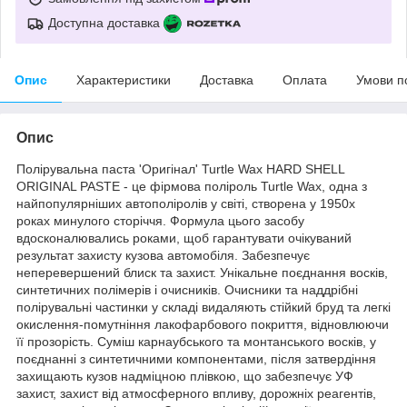
Доступна доставка
Опис
Характеристики
Доставка
Оплата
Умови п
Опис
Полірувальна паста 'Оригінал' Turtle Wax HARD SHELL
ORIGINAL PASTE - це фірмова поліроль Turtle Wax, одна з
найпопулярніших автополіролів у світі, створена у 1950х
роках минулого сторіччя. Формула цього засобу
вдосконалювались роками, щоб гарантувати очікуваний
результат захисту кузова автомобіля. Забезпечує
неперевершений блиск та захист. Унікальне поєднання восків,
синтетичних полімерів і очисників. Очисники та наддрібні
полірувальні частинки у складі видаляють стійкий бруд та легкі
окислення-помутніння лакофарбового покриття, відновлюючи
її прозорість. Суміш карнаубського та монтанського восків, у
поєднанні з синтетичними компонентами, після затвердіння
захищають кузов надміцною плівкою, що забезпечує УФ
захист, захист від атмосферного впливу, дорожніх реагентів,