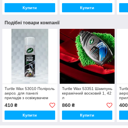
Купити
Купити
Подібні товари компанії
Turtle Wax 53010 Поліроль
Turtle Wax 53351 Шампунь
Turt
аероз. для панелі
керамічний восковий 1, 42
аеро
приладів з освіжувачем
л
прил
повітря "Ваніль" 500мл
пові
410
860
400
₴
₴
Купити
Купити