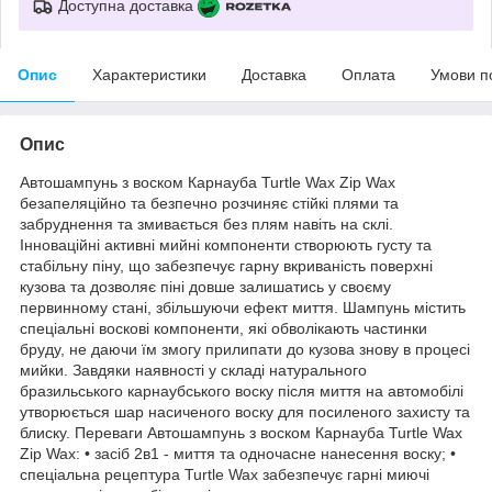
Доступна доставка
Опис
Характеристики
Доставка
Оплата
Умови п
Опис
Автошампунь з воском Карнауба Turtle Wax Zip Wax
безапеляційно та безпечно розчиняє стійкі плями та
забруднення та змивається без плям навіть на склі.
Інноваційні активні мийні компоненти створюють густу та
стабільну піну, що забезпечує гарну вкриваність поверхні
кузова та дозволяє піні довше залишатись у своєму
первинному стані, збільшуючи ефект миття. Шампунь містить
спеціальні воскові компоненти, які обволікають частинки
бруду, не даючи їм змогу прилипати до кузова знову в процесі
мийки. Завдяки наявності у складі натурального
бразильського карнаубського воску після миття на автомобілі
утворюється шар насиченого воску для посиленого захисту та
блиску. Переваги Автошампунь з воском Карнауба Turtle Wax
Zip Wax: • засіб 2в1 - миття та одночасне нанесення воску; •
спеціальна рецептура Turtle Wax забезпечує гарні миючі