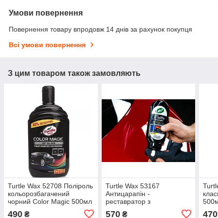
Умови повернення
Повернення товару впродовж 14 днів за рахунок покупця
Всі умови повернення
З цим товаром також замовляють
Turtle Wax 52708 Поліроль
Turtle Wax 53167
Turt
кольорозбагачений
Антицарапін -
клас
чорний Color Magic 500мл
реставратор з
500
NEW
компаундом 207 мл. EN.
490
570
470
₴
₴
NEW