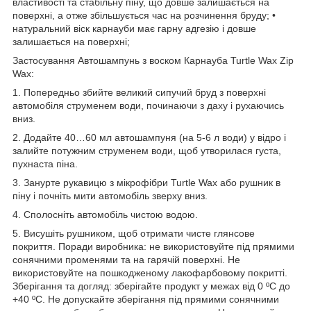
властивості та стабільну піну, що довше залишається на
поверхні, а отже збільшується час на розчинення бруду; •
натуральний віск карнауби має гарну адгезію і довше
залишається на поверхні;
Застосування Автошампунь з воском Карнауба Turtle Wax Zip
Wax:
1. Попередньо збийте великий сипучий бруд з поверхні
автомобіля струменем води, починаючи з даху і рухаючись
вниз.
2. Додайте 40…60 мл автошампуня (на 5-6 л води) у відро і
залийте потужним струменем води, щоб утворилася густа,
пухнаста піна.
3. Занурте рукавицю з мікрофібри Turtle Wax або рушник в
піну і почніть мити автомобіль зверху вниз.
4. Сполосніть автомобіль чистою водою.
5. Висушіть рушником, щоб отримати чисте глянсове
покриття. Поради виробника: не використовуйте під прямими
сонячними променями та на гарячій поверхні. Не
використовуйте на пошкодженому лакофарбовому покритті.
Зберігання та догляд: зберігайте продукт у межах від 0 ºC до
+40 ºC. Не допускайте зберігання під прямими сонячними