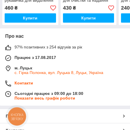
рукавичка для видалення
для очистки та надання
для 
залишків комах
блиску скла
полі
460
430
240
₴
₴
Купити
Купити
Про нас
97% позитивних з 254 відгуків за рік
Працює з 17.08.2017
м. Луцьк
с. Гірка Полонка, вул. Луцька 8, Луцьк, Україна
Контакти
Сьогодні працює з 09:00 до 18:00
Показати весь графік роботи
КНОПКА
Про нас
ЗВ'ЯЗКУ