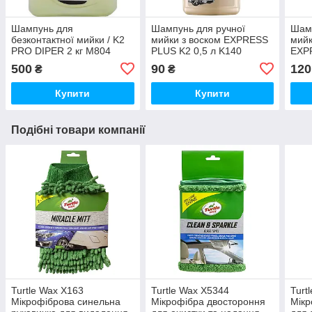
Шампунь для
Шампунь для ручної
Шамп
безконтактної мийки / K2
мийки з воском EXPRESS
мийк
PRO DIPER 2 кг M804
PLUS K2 0,5 л K140
EXP
K14
500
90
120
₴
₴
Купити
Купити
Подібні товари компанії
Turtle Wax X163
Turtle Wax X5344
Turt
Мікрофіброва синельна
Мікрофібра двостороння
Мікр