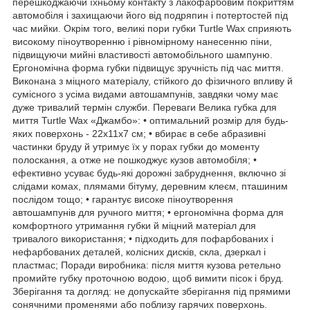
перешкоджаючи їхньому контакту з лакофарбовим покриттям
автомобіля і захищаючи його від подряпин і потертостей під
час мийки. Окрім того, великі пори губки Turtle Wax сприяють
високому піноутворенню і рівномірному нанесенню піни,
підвищуючи мийні властивості автомобільного шампуню.
Ергономічна форма губки підвищує зручність під час миття.
Виконана з міцного матеріалу, стійкого до фізичного впливу й
сумісного з усіма видами автошампунів, завдяки чому має
дуже тривалий термін служби. Переваги Велика губка для
миття Turtle Wax «Джамбо»: • оптимальний розмір для будь-
яких поверхонь - 22х11х7 см; • вбирає в себе абразивні
частинки бруду й утримує їх у порах губки до моменту
полоскання, а отже не пошкоджує кузов автомобіля; •
ефективно усуває будь-які дорожні забруднення, включно зі
слідами комах, плямами бітуму, деревним клеєм, пташиним
послідом тощо; • гарантує високе піноутворення
автошампунів для ручного миття; • ергономічна форма для
комфортного утримання губки й міцний матеріал для
тривалого використання; • підходить для пофарбованих і
нефарбованих деталей, колісних дисків, скла, дзеркал і
пластмас; Поради виробника: після миття кузова ретельно
промийте губку проточною водою, щоб вимити пісок і бруд.
Зберігання та догляд: не допускайте зберігання під прямими
сонячними променями або поблизу гарячих поверхонь.