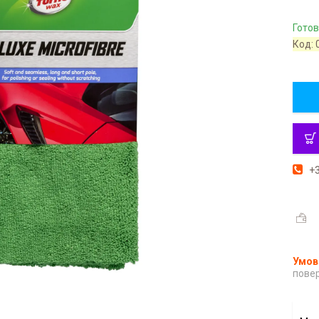
Готов
Код:
+3
повер