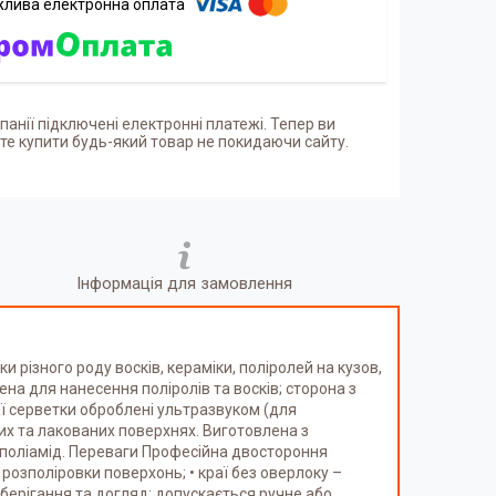
панії підключені електронні платежі. Тепер ви
е купити будь-який товар не покидаючи сайту.
Інформація для замовлення
різного роду восків, кераміки, поліролей на кузов,
ена для нанесення поліролів та восків; сторона з
аї серветки оброблені ультразвуком (для
их та лакованих поверхнях. Виготовлена з
% поліамід. Переваги Професійна двостороння
 розполіровки поверхонь; • краї без оверлоку –
Зберігання та догляд: допускається ручне або