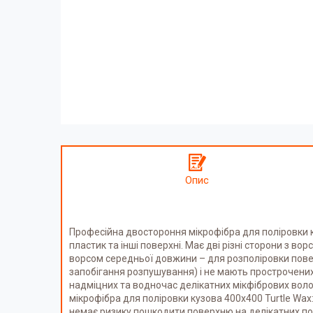
Опис
Професійна двостороння мікрофібра для поліровки ку
пластик та інші поверхні. Має дві різні сторони з в
ворсом середньої довжини – для розполіровки поверх
запобігання розпушування) і не мають прострочених
надміцних та водночас делікатних мікфібрових волок
мікрофібра для поліровки кузова 400х400 Turtle Wax:
немає ризику пошкодити поверхню на делікатних пове