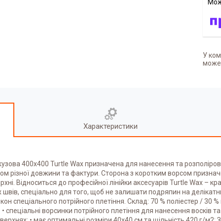
У ком
может
Характеристики
зова 400х400 Turtle Wax призначена для нанесення та розполіровки 
орсом різної довжини та фактури. Сторона з коротким ворсом признач
ні. Відноситься до професійної лінійки аксесуарів Turtle Wax – кр
 швів, спеціально для того, щоб не залишати подряпин на делікатн
он спеціального потрійного плетіння. Склад: 70 % поліестер / 30 
 • спеціальні ворсинки потрійного плетіння для нанесення восків та
рхнях; • має оптимальні розміри 40х40 см та щільність 420 г/м2; 