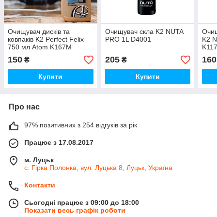
Очищувач дисків та
Очищувач скла K2 NUTA
Очищ
ковпаків K2 Perfect Felix
PRO 1L D4001
K2 N
750 мл Atom K167M
K11
150
205
160
₴
₴
Купити
Купити
Про нас
97% позитивних з 254 відгуків за рік
Працює з 17.08.2017
м. Луцьк
с. Гірка Полонка, вул. Луцька 8, Луцьк, Україна
Контакти
Сьогодні працює з 09:00 до 18:00
Показати весь графік роботи