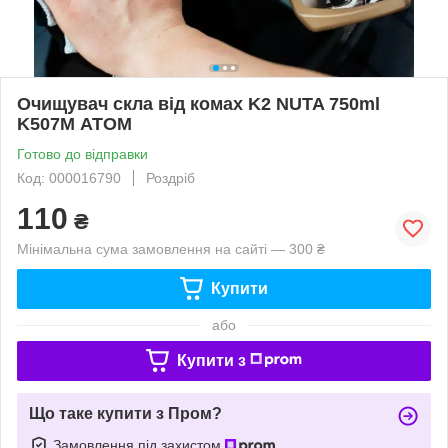
Очищувач скла від комах K2 NUTA 750ml
K507M АТОМ
Готово до відправки
Код: 000016790
Роздріб
110
₴
Мінімальна сума замовлення на сайті — 300 ₴
Купити
або
Купити з
Що таке купити з Пром?
Замовлення під захистом