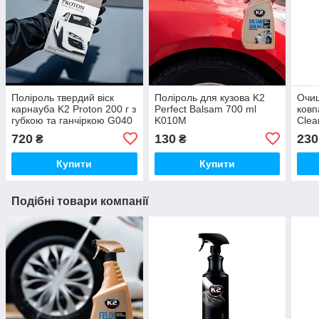
Поліроль твердий віск
Поліроль для кузова K2
Очищ
карнауба K2 Proton 200 г з
Perfect Balsam 700 ml
ковп
губкою та ганчіркою G040
K010M
Clea
720
130
230
₴
₴
Купити
Купити
Подібні товари компанії