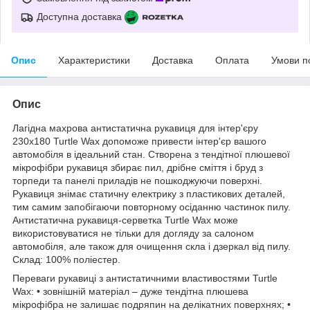
Доступна доставка
Опис
Характеристики
Доставка
Оплата
Умови п
Опис
Лагідна махрова антистатична рукавиця для інтер'єру
230х180 Turtle Wax допоможе привести інтер'єр вашого
автомобіля в ідеальний стан. Створена з тендітної плюшевої
мікрофібри рукавиця збирає пил, дрібне сміття і бруд з
торпеди та панелі приладів не пошкоджуючи поверхні.
Рукавиця знімає статичну електрику з пластикових деталей,
тим самим запобігаючи повторному осіданню частинок пилу.
Антистатична рукавиця-серветка Turtle Wax може
використовуватися не тільки для догляду за салоном
автомобіля, але також для очищення скла і дзеркал від пилу.
Склад: 100% поліестер.
Переваги рукавиці з антистатичними властивостями Turtle
Wax: • зовнішній матеріал – дуже тендітна плюшева
мікрофібра не залишає подряпин на делікатних поверхнях; •