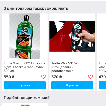
З цим товаром також замовляють
Turtle Wax 53002 Поліроль
Turtle Wax 53167
Turt
рідка з воском "Карнауба"
Антицарапін -
клас
500мл
реставратор з
500
компаундом 207 мл. EN.
550
570
470
₴
₴
NEW
Купити
Купити
Подібні товари компанії