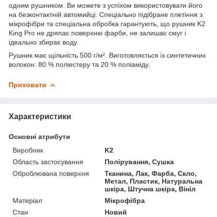
одним рушником. Ви можете з успіхом використовувати його
на безконтактній автомийці. Спеціально підібране плетіння з
мікрофібри та спеціальна обробка гарантують, що рушник K2
King Pro не дряпає поверхню фарби, не залишає смуг і
ідеально збирає воду.
Рушник має щільність 500 г/м². Виготовляється із синтетичних
волокон: 80 % поліестеру та 20 % поліаміду.
Приховати
Характеристики
Основні атрибути
Виробник
K2
Область застосування
Полірування, Сушка
Оброблювана поверхня
Тканина, Лак, Фарба, Скло,
Метал, Пластик, Натуральна
шкіра, Штучна шкіра, Вініл
Матеріал
Мікрофібра
Стан
Новий