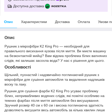
Доступна доставка
Опис
Характеристики
Доставка
Оплата
Умови п
Опис
Рушник з мікрофібри K2 King Pro — необхідний для
правильного висихання кузова після миття. Ви миєте машину
на безконтактній мийці? Вам відома проблема білих вапняних
слідів, які залишає засохла вода? У нас є рішення для цього.
Особливості
Щільний, пухнастий і надзвичайно поглинаючий рушник з
мікрофібри для сушіння автомобіля та видалення надлишків
воску та лаку.
Рушник для сушіння фарби K2 King Pro усуває проблему
білих, непривабливих водяних слідів, які помітні особливо на
темних фарбах після миття автомобіля без висушування.
Зручний розмір 40 см x 60 см і висока поглинаюча здатність
дозволяють висушити весь автомобіль за кілька хвилин лише