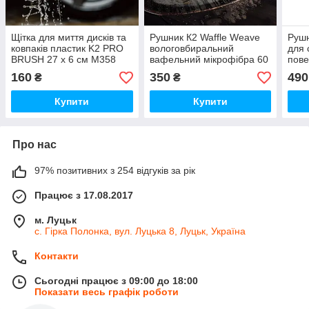
Щітка для миття дисків та
Рушник К2 Waffle Weave
Рушн
ковпаків пластик K2 PRO
вологовбиральний
для 
BRUSH 27 х 6 см M358
вафельний мікрофібра 60
пове
см х 90 см M436
x 60
160
350
490
₴
₴
Купити
Купити
Про нас
97% позитивних з 254 відгуків за рік
Працює з 17.08.2017
м. Луцьк
с. Гірка Полонка, вул. Луцька 8, Луцьк, Україна
Контакти
Сьогодні працює з 09:00 до 18:00
Показати весь графік роботи