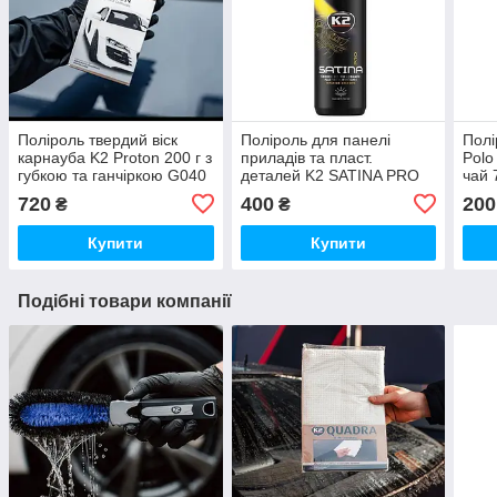
Поліроль твердий віск
Поліроль для панелі
Полі
карнауба K2 Proton 200 г з
приладів та пласт.
Polo
губкою та ганчіркою G040
деталей K2 SATINA PRO
чай 
SUNSET FRESH 1L
720
400
200
₴
₴
D50111
Купити
Купити
Подібні товари компанії