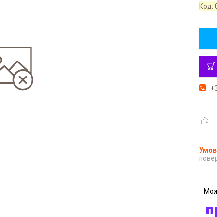
Код:
+3
повер