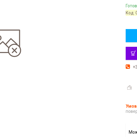
Готов
Код:
+3
повер