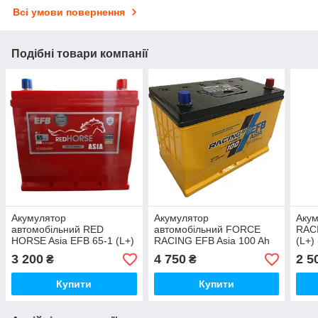
Всі умови повернення
Подібні товари компанії
Акумулятор
Акумулятор
Аку
автомобільний RED
автомобільний FORCE
RACI
HORSE Asia EFB 65-1 (L+)
RACING EFB Asia 100 Ah
(L+)
(600А)
(R+) (850А)
3 200
4 750
2 5
₴
₴
Купити
Купити