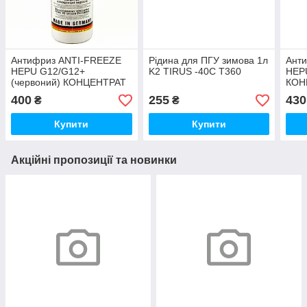
Антифриз ANTI-FREEZE
Рідина для ПГУ зимова 1л
Ант
HEPU G12/G12+
K2 TIRUS -40C T360
HEP
(червоний) КОНЦЕНТРАТ
КОН
1,5 л
(фіо
400
255
430
₴
₴
Купити
Купити
Акційні пропозиції та новинки