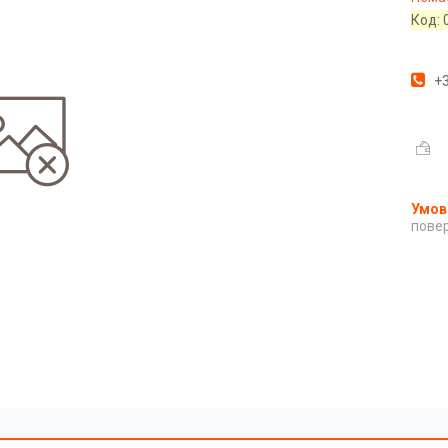
Код:
+3
повер