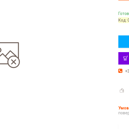
Готов
Код:
+3
повер