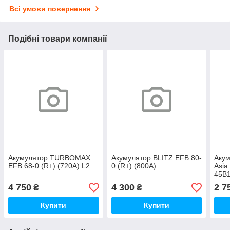
Всі умови повернення
Подібні товари компанії
Акумулятор TURBOMAX
Акумулятор BLITZ EFB 80-
Аку
EFB 68-0 (R+) (720A) L2
0 (R+) (800А)
Asia
45B1
4 750
4 300
2 7
₴
₴
Купити
Купити