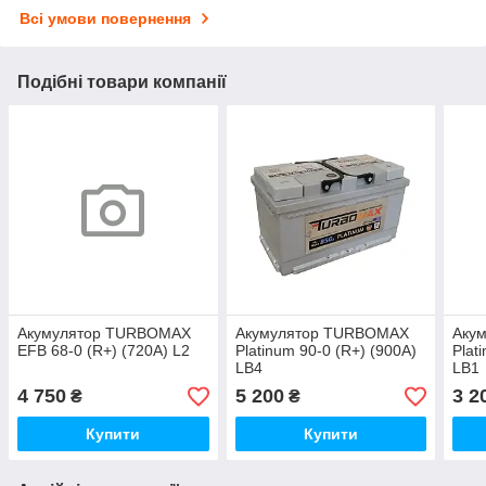
Всі умови повернення
Подібні товари компанії
Акумулятор TURBOMAX
Акумулятор TURBOMAX
Аку
EFB 68-0 (R+) (720A) L2
Platinum 90-0 (R+) (900A)
Plat
LB4
LB1
4 750
5 200
3 2
₴
₴
Купити
Купити