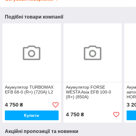
Подібні товари компанії
Акумулятор TURBOMAX
Акумулятор FORSE
Аку
EFB 68-0 (R+) (720A) L2
WESTA Asia EFB 100-0
авто
(R+) (850А)
HORS
(R+)
4 750
3 2
₴
4 750
₴
Купити
Акційні пропозиції та новинки