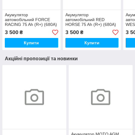
Акумулятор
Акумулятор
Аку
автомобільний FORCE
автомобільний RED
авт
RACING 75 Ah (R+) (680А)
HORSE 75 Ah (R+) (680А)
WEST
STANDART
PREMIUM
STA
3 500
3 500
3 5
₴
₴
Купити
Купити
Акційні пропозиції та новинки
Акумулятор MOTO AGM