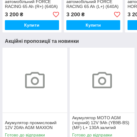
автомобільний FORCE
автомобільний FORCE
авто
RACING 65 Ah (R+) (640А)
RACING 65 Ah (L+) (640А)
HORS
3 200
3 200
3 2
₴
₴
Купити
Купити
Акційні пропозиції та новинки
Акумулятор MOTO AGM
Акумулятор промисловий
(чорний) 12V 9Ah (YB9B-ВS)
12V 20Ah AGM MAXION
(MF) L+ 130A залитий
Готово до відправки
Готово до відправки