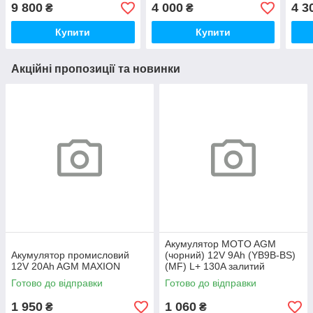
9 800
4 000
4 3
₴
₴
Купити
Купити
Акційні пропозиції та новинки
Акумулятор MOTO AGM
Акумулятор промисловий
(чорний) 12V 9Ah (YB9B-ВS)
12V 20Ah AGM MAXION
(MF) L+ 130A залитий
Готово до відправки
Готово до відправки
1 950
1 060
₴
₴