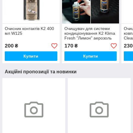
Очисник контактів K2 400
Очищувач для системи
Очищ
мл W125
кондиціонування K2 Klima
ковп
Fresh "Лимон" аерозоль
Clea
бомбочка 150 мл K222
200
170
230
₴
₴
Купити
Купити
Акційні пропозиції та новинки