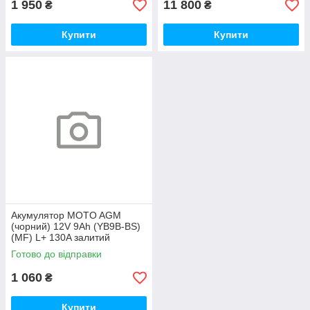
1 950
11 800
₴
₴
Купити
Купити
Акумулятор MOTO AGM
(чорний) 12V 9Ah (YB9B-ВS)
(MF) L+ 130A залитий
Готово до відправки
1 060
₴
Купити