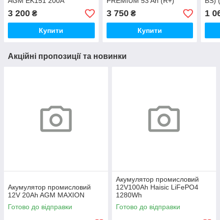
AGM EK151 200А
PREMIUM 53 Ah (R+)
ВS) 
допоміжна L+ круглі клеми
(540A) EA530
3 200
3 750
1 0
₴
₴
Купити
Купити
Акційні пропозиції та новинки
Акумулятор промисловий
Акумулятор промисловий
12V100Ah Haisic LiFePO4
12V 20Ah AGM MAXION
1280Wh
Готово до відправки
Готово до відправки