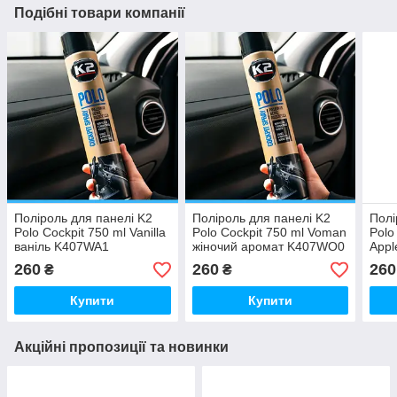
Подібні товари компанії
Поліроль для панелі K2
Поліроль для панелі K2
Полі
Polo Cockpit 750 ml Vanilla
Polo Cockpit 750 ml Voman
Polo
ваніль K407WA1
жіночий аромат K407WO0
Appl
K40
260
260
260
₴
₴
Купити
Купити
Акційні пропозиції та новинки