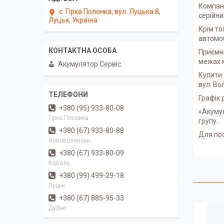
Компані
с. Гірка Полонка, вул. Луцька 8,
серійни
Луцьк, Україна
Крім то
автомоб
Приємни
межах м
Акумулятор Сервіс
Купити 
вул. Во
Графік р
+380 (95) 933-80-08
«Акумул
Гірка Полонка
групу.
+380 (67) 933-80-88
Для пос
Нововолинськ
+380 (67) 933-80-09
Ковель
+380 (99) 499-29-18
Луцьк
+380 (67) 885-95-33
Дубно