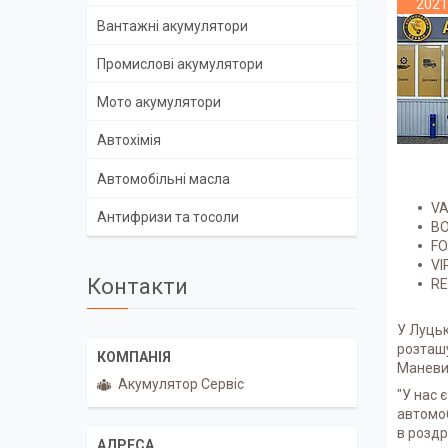
2021
Вантажні акумулятори
Промислові акумулятори
Мото акумулятори
Автохімія
Автомобільні масла
VA
Антифризи та тосоли
BO
F
VI
Контакти
RE
У Луцьк
розташу
Маневич
Акумулятор Сервіс
"У нас 
автомоб
в роздр