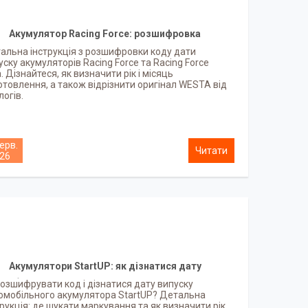
Акумулятор Racing Force: розшифровка
маркування
альна інструкція з розшифровки коду дати
уску акумуляторів Racing Force та Racing Force
. Дізнайтеся, як визначити рік і місяць
отовлення, а також відрізнити оригінал WESTA від
логів.
ерв.
26
Акумулятори StartUP: як дізнатися дату
иробництва - розшифровка заводського коду
розшифрувати код і дізнатися дату випуску
омобільного акумулятора StartUP? Детальна
трукція: де шукати маркування та як визначити рік