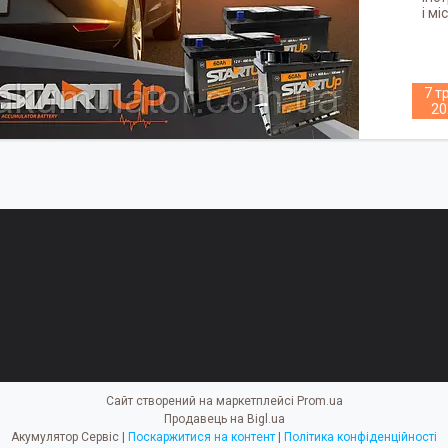
і м
7 т
20
Сайт створений на маркетплейсі
Prom.ua
Продавець на Bigl.ua
Акумулятор Сервіс |
Поскаржитися на контент
|
Політика конфіденційності