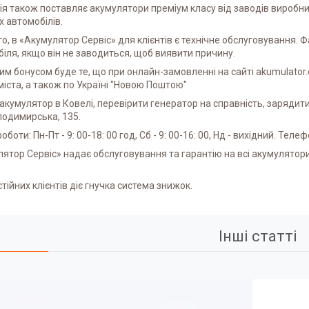
я також поставляє акумулятори преміум класу від заводів виробник
х автомобілів.
го, в «Акумулятор Сервіс» для клієнтів є технічне обслуговування. 
іля, якщо він не заводиться, щоб виявити причину.
м бонусом буде те, що при онлайн-замовленні на сайті akumulator
іста, а також по Україні "Новою Поштою"
акумулятор в Ковелі, перевірити генератор на справність, заряди
лодимирська, 135.
оботи: Пн-Пт - 9: 00-18: 00 год, Сб - 9: 00-16: 00, Нд - вихідний. Теле
ятор Сервіс» надає обслуговування та гарантію на всі акумулятори 
тійних клієнтів діє гнучка система знижок.
Інші статті