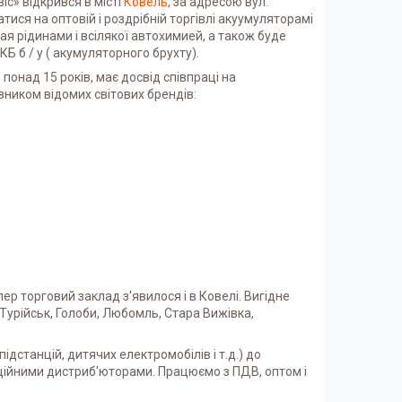
с» відкрився в місті
Ковель
, за адресою вул.
тися на оптовій і роздрібній торгівлі акуумуляторамі
я рідинами і всілякої автохимией, а також буде
 б / у ( акумуляторного брухту).
понад 15 років, має досвід співпраці на
вником відомих світових брендів:
р торговий заклад з'явилося і в Ковелі. Вигідне
Турійськ, Голоби, Любомль, Стара Вижівка,
ідстанцій, дитячих електромобілів і т.д.) до
ційними дистриб'юторами. Працюємо з ПДВ, оптом і