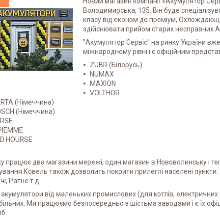
Новий магазин компанії «Акумулятор Серві
Володимирська, 135. Він буде спеціалізува
класу від економ до преміум, Охлождающа
здійснювати прийом старих несправних АКБ
"Акумулятор Cервіс" на ринку України вже 
міжнародному рівні і є офіційним предста
ZUBR (Білорусь)
NUMAX
MAXION
VOLTHOR
RTA (Німеччина)
SCH (Німеччина)
ORSE
PIEMME
D HOURSE
у працює два магазини мережі, один магазин в Нововолинську і тепе
вання Ковель також дозволить покрити прилеглі населені пункти: 
і, Ратне т.д.
є акумулятори від маленьких промислових (для котлів, електричних п
ільних. Ми працюємо безпосередньо з шістьма заводами і є їх офі
іб.