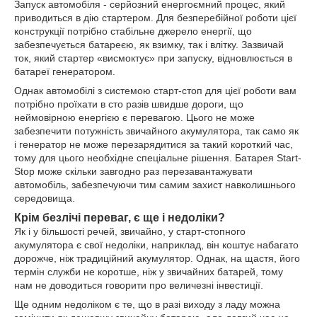
Запуск автомобіля - серйозний енергоємний процес, який
приводиться в дію стартером. Для безперебійної роботи цієї
конструкції потрібно стабільне джерело енергії, що
забезпечується батареєю, як взимку, так і влітку. Зазвичай
ток, який стартер «висмоктує» при запуску, відновлюється в
батареї генератором.
Однак автомобілі з системою старт-стоп для цієї роботи вам
потрібно проїхати в сто разів швидше дороги, що
неймовірною енергією є перевагою. Цього не може
забезпечити потужність звичайного акумулятора, так само як
і генератор не може перезарядитися за такий короткий час,
тому для цього необхідне спеціальне рішення. Батарея Start-
Stop може скільки завгодно раз перезавантажувати
автомобіль, забезпечуючи тим самим захист навколишнього
середовища.
Крім безлічі переваг, є ще і недоліки?
Як і у більшості речей, звичайно, у старт-стопного
акумулятора є свої недоліки, наприклад, він коштує набагато
дорожче, ніж традиційний акумулятор. Однак, на щастя, його
термін служби не коротше, ніж у звичайних батарей, тому
нам не доводиться говорити про величезні інвестиції.
Ще одним недоліком є ​​те, що в разі виходу з ладу можна