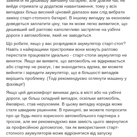
замінити як дешевшу звичайну батарею, але довгий час не
вийде отримати ці додаткові навантаження, тому у всіх
випадках більш високий ціновий діапазон вам слід вибрати
заміну старт-стопного батареї. В іншому випадку за економію
доведеться заплатити ціну, так як може легко виявитися, що
дешевший акб раптово наполегливо застрягне на узбіччі
дороги з автомобілем, який не заводиться.
Що робити, якщо у вас розрядився акумулятор старт-стоп?
Навіть з найкращими пристроями вони можуть раптово
перестати працювати ідеально - старт-стопи акумулятор не
виняток. Якщо ви виявите, що автомобіль не відкривається
або стартер не реагує, і ви знаходитесь вдома, ви можете
вийняти і зарядити акумулятор, що в більшості випадків
вирішить проблему. (Тоді рекомендуємо оглянути машину у
фахівця!)
Якщо цей дискомфорт виникає десь в місті або на узбіччі
дороги, це більш складний випадок, оскільки автомобіль,
ймовірно, став нерухомим. В цьому випадку корида може
стати швидким рішенням. В принципі, ви можете попросити
про це будь-якого корисного автомобільного партнера з
тросом, але ми рекомендуємо вам замість цього звернутися
за професійною допомогою, так як використання старт-
стопного акумуляторів може відрізнятися від запуску