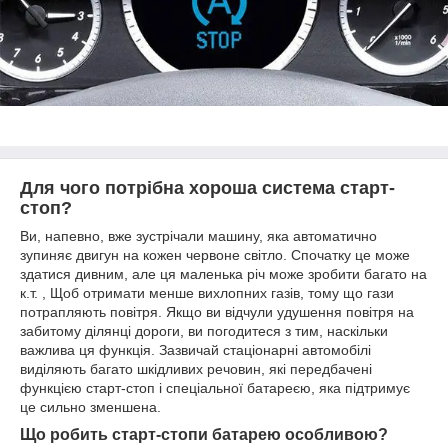
Для чого потрібна хороша система старт-
стоп?
Ви, напевно, вже зустрічали машину, яка автоматично
зупиняє двигун на кожен червоне світло. Спочатку це може
здатися дивним, але ця маленька річ може зробити багато на
к.т. , Щоб отримати менше вихлопних газів, тому що гази
потрапляють повітря. Якщо ви відчули удушення повітря на
забитому ділянці дороги, ви погодитеся з тим, наскільки
важлива ця функція. Зазвичай стаціонарні автомобілі
виділяють багато шкідливих речовин, які передбачені
функцією старт-стоп і спеціальної батареєю, яка підтримує
це сильно зменшена.
Що робить старт-стопи батарею особливою?