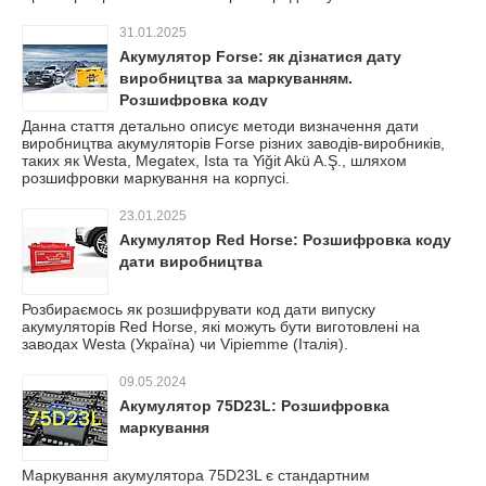
31.01.2025
Акумулятор Forse: як дізнатися дату
виробництва за маркуванням.
Розшифровка коду
Данна стаття детально описує методи визначення дати
виробництва акумуляторів Forse різних заводів-виробників,
таких як Westa, Megatex, Ista та Yiğit Akü A.Ş., шляхом
розшифровки маркування на корпусі.
23.01.2025
Акумулятор Red Horse: Розшифровка коду
дати виробництва
Розбираємось як розшифрувати код дати випуску
акумуляторів Red Horse, які можуть бути виготовлені на
заводах Westa (Україна) чи Vipiemme (Італія).
09.05.2024
Акумулятор 75D23L: Розшифровка
маркування
Маркування акумулятора 75D23L є стандартним