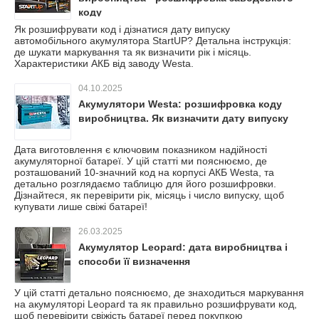
коду
Як розшифрувати код і дізнатися дату випуску
автомобільного акумулятора StartUP? Детальна інструкція:
де шукати маркування та як визначити рік і місяць.
Характеристики АКБ від заводу Westa.
04.10.2025
Акумулятори Westa: розшифровка коду
виробництва. Як визначити дату випуску
Дата виготовлення є ключовим показником надійності
акумуляторної батареї. У цій статті ми пояснюємо, де
розташований 10-значний код на корпусі АКБ Westa, та
детально розглядаємо таблицю для його розшифровки.
Дізнайтеся, як перевірити рік, місяць і число випуску, щоб
купувати лише свіжі батареї!
26.03.2025
Акумулятор Leopard: дата виробництва і
способи її визначення
У цій статті детально пояснюємо, де знаходиться маркування
на акумуляторі Leopard та як правильно розшифрувати код,
щоб перевірити свіжість батареї перед покупкою